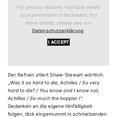
For privacy reasons YouTube needs
your permission to be loaded. For
more details, please see our
Datenschutzerklärung
.
I ACCEPT
Der Refrain zitiert Shaw-Stewart wörtlich:
„
Was it so hard to die, Achilles / So very
hard to die? / You know and I know not,
Achilles / So much the happier I
“.
Gedanken an die eigene Hinfälligkeit
folgen, dick eingemummt in schmelzenden