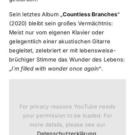
Sein letztes Album „
Countless Branches
“
(2020) bleibt sein großes Vermächtnis:
Meist nur vom eigenen Klavier oder
gelegentlich einer akustischen Gitarre
begleitet, zelebriert er mit lebensweise-
brüchiger Stimme das Wunder des Lebens:
„
I´m filled with wonder once again“
.
For privacy reasons YouTube needs
your permission to be loaded. For
more details, please see our
Datenschutzerklärung
.