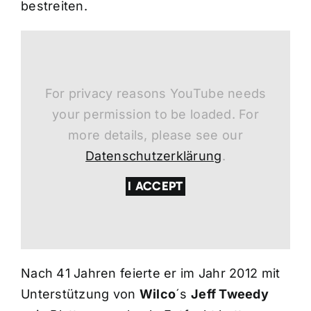
bestreiten.
For privacy reasons YouTube needs
your permission to be loaded. For
more details, please see our
Datenschutzerklärung
.
I ACCEPT
Nach 41 Jahren feierte er im Jahr 2012 mit
Unterstützung von
Wilco
´s
Jeff Tweedy