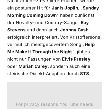
Nichts-mehr-zu-verlieren-haben, wurde
ein postumer Hit für
Janis Joplin
, „
Sunday
Morning Coming Down
“ haben zunächst
der Novelty- und Country-Sänger
Ray
Stevens
und dann auch
Johnny Cash
erfolgreich interpretiert. Von Kristoffersons
vermutlich meistgecovertem Song „
Help
Me Make It Through the Night
“ gibt es
nicht nur Fassungen von
Elvis Presley
oder
Mariah Carey
, sondern auch eine
steirische Dialekt-Adaption durch
STS
.
For privacy reasons YouTube needs