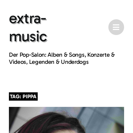
Skip
extra-
to
content
music
Der Pop-Salon: Alben & Songs, Konzerte &
Videos, Legenden & Underdogs
TAG: PIPPA