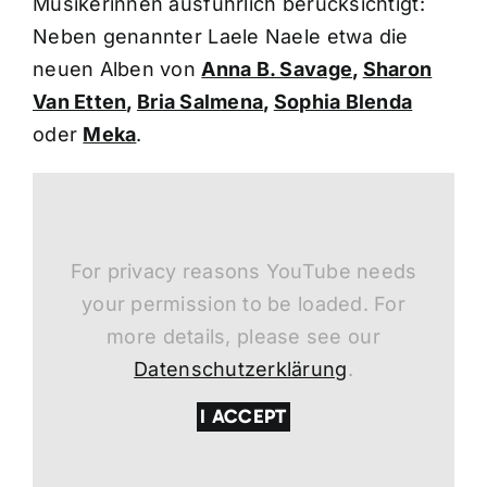
Musikerinnen ausführlich berücksichtigt:
Neben genannter Laele Naele etwa die
neuen Alben von
Anna B. Savage
,
Sharon
Van Etten
,
Bria Salmena
,
Sophia Blenda
oder
Meka
.
For privacy reasons YouTube needs
your permission to be loaded. For
more details, please see our
Datenschutzerklärung
.
I ACCEPT