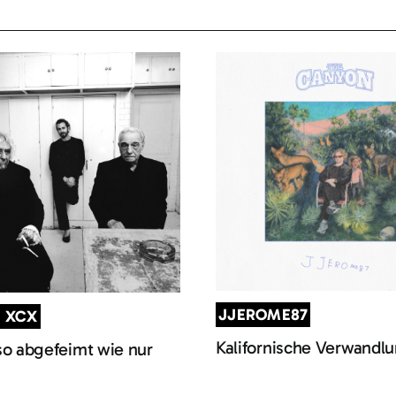
JJEROME87
I XCX
Kalifornische Verwandl
so abgefeimt wie nur