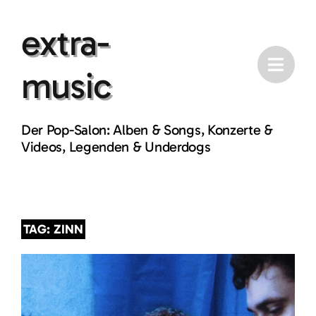
Skip
extra-
to
content
music
Der Pop-Salon: Alben & Songs, Konzerte &
Videos, Legenden & Underdogs
TAG: ZINN