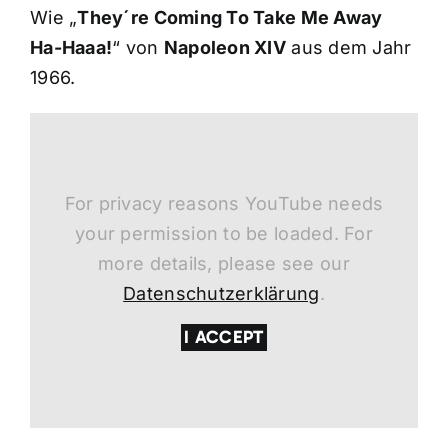
Wie „
They´re Coming To Take Me Away
Ha-Haaa!
“ von
Napoleon XIV
aus dem Jahr
1966.
For privacy reasons YouTube needs
your permission to be loaded. For
more details, please see our
Datenschutzerklärung
.
I ACCEPT