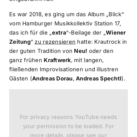
Es war 2018, es ging um das Album „Blick“
vom Hamburger Musikkollektiv Station 17,
das ich für die „
extra
“-Beilage der „
Wiener
Zeitung
“
zu rezensieren
hatte: Krautrock in
der guten Tradition von
Neu!
oder den
ganz frühen
Kraftwerk
, mit langen,
fließenden Improvisationen und illustren
Gästen (
Andreas Dorau
,
Andreas Spechtl
).
For privacy reasons YouTube needs
your permission to be loaded. For
more details, please see our