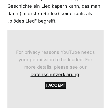
Geschichte ein Lied kapern kann, das man
dann (im ersten Reflex) seinerseits als
„blödes Lied“ begreift.
For privacy reasons YouTube needs
your permission to be loaded. For
more details, please see our
Datenschutzerklärung
.
I ACCEPT