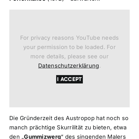
For privacy reasons YouTube needs
your permission to be loaded. For
more details, please see our
Datenschutzerklärung
.
I ACCEPT
Die Gründerzeit des Austropop hat noch so
manch prächtige Skurrilität zu bieten, etwa
den „
Gummizwerg
“ des singenden Malers