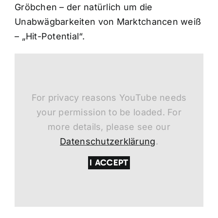
Gröbchen – der natürlich um die
Unabwägbarkeiten von Marktchancen weiß
– „Hit-Potential“.
For privacy reasons YouTube needs
your permission to be loaded. For
more details, please see our
Datenschutzerklärung
.
I ACCEPT