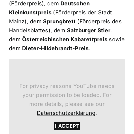
(Förderpreis), dem
Deutschen
Kleinkunstpreis
(Förderpreis der Stadt
Mainz), dem
Sprungbrett
(Förderpreis des
Handelsblattes), dem
Salzburger Stier
,
dem
Österreichischen Kabarettpreis
sowie
dem
Dieter-Hildebrandt-Preis
.
For privacy reasons YouTube needs
your permission to be loaded. For
more details, please see our
Datenschutzerklärung
.
I ACCEPT