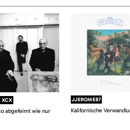
JJEROME87
I XCX
Kalifornische Verwandl
so abgefeimt wie nur