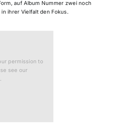
er Form, auf Album Nummer zwei noch
n ihrer Vielfalt den Fokus.
ur permission to
ase see our
.