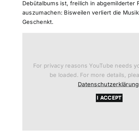
Debütalbums ist, freilich in abgemildert
auszumachen: Bisweilen verliert die Musik i
Geschenkt.
For privacy reasons YouTube needs yo
be loaded. For more details, ple
Datenschutzerklärung
I ACCEPT