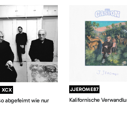
JJEROME87
I XCX
Kalifornische Verwandl
so abgefeimt wie nur