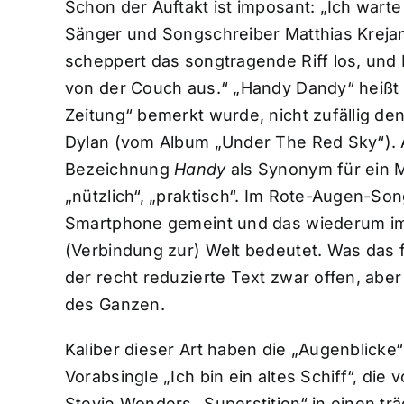
Schon der Auftakt ist imposant: „Ich wart
Sänger und Songschreiber Matthias Krejan 
scheppert das songtragende Riff los, und Kr
von der Couch aus.“ „Handy Dandy“ heißt d
Zeitung“ bemerkt wurde, nicht zufällig de
Dylan (vom Album „Under The Red Sky“). Al
Bezeichnung
Handy
als Synonym für ein Mo
„nützlich“, „praktisch“. Im Rote-Augen-Song
Smartphone gemeint und das wiederum im 
(Verbindung zur) Welt bedeutet. Was das f
der recht reduzierte Text zwar offen, aber v
des Ganzen.
Kaliber dieser Art haben die „Augenblicke“
Vorabsingle „Ich bin ein altes Schiff“, die
Stevie Wonders „Superstition“ in einen t