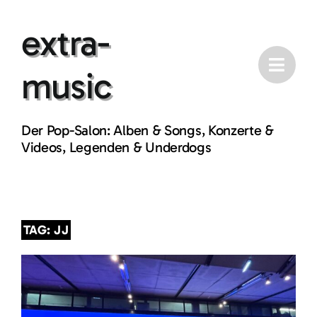
Skip
extra-
to
content
music
Der Pop-Salon: Alben & Songs, Konzerte &
Videos, Legenden & Underdogs
TAG: JJ