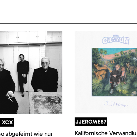
JJEROME87
I XCX
Kalifornische Verwandl
so abgefeimt wie nur