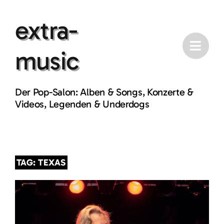
Skip
extra-
to
content
music
Der Pop-Salon: Alben & Songs, Konzerte &
Videos, Legenden & Underdogs
TAG: TEXAS