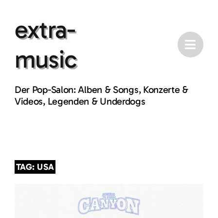
Skip
extra-
to
content
music
Der Pop-Salon: Alben & Songs, Konzerte &
Videos, Legenden & Underdogs
TAG: USA