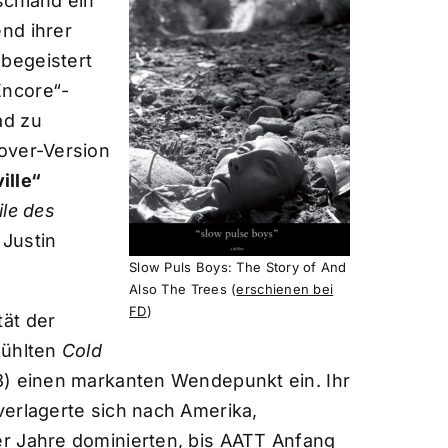
schland ein
nd ihrer
begeistert
Encore“-
ad zu
over-Version
ille“
ile des
 Justin
Slow Puls Boys: The Story of And
Also The Trees (
erschienen bei
FD
)
ät der
kühlten
Cold
) einen markanten Wendepunkt ein. Ihr
verlagerte sich nach Amerika,
r Jahre dominierten, bis AATT Anfang