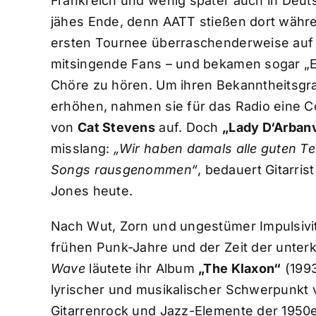
Frankreich und wenig später auch in Deut
jähes Ende, denn AATT stießen dort währe
ersten Tournee überraschenderweise auf 
mitsingende Fans – und bekamen sogar „
Chöre zu hören. Um ihren Bekanntheitsgr
erhöhen, nahmen sie für das Radio eine C
von
Cat Stevens
auf. Doch
„Lady D‘Arbanv
misslang:
„Wir haben damals alle guten Te
Songs rausgenommen“
, bedauert Gitarrist
Jones heute.
Nach Wut, Zorn und ungestümer Impulsivit
frühen Punk-Jahre und der Zeit der unter
Wave
läutete ihr Album
„The Klaxon“
(1993
lyrischer und musikalischer Schwerpunkt 
Gitarrenrock und Jazz-Elemente der 1950e