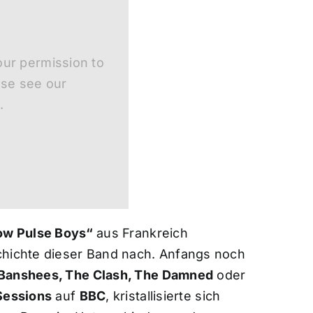
ur permission to
ase see our
.
ow Pulse Boys“
aus Frankreich
chichte dieser Band nach. Anfangs noch
 Banshees, The Clash, The Damned
oder
Sessions
auf
BBC
, kristallisierte sich