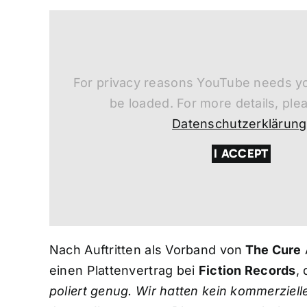
For privacy reasons YouTube needs yo
be loaded. For more details, ple
Datenschutzerklärung
I ACCEPT
Nach Auftritten als Vorband von
The Cure
einen Plattenvertrag bei
Fiction Records
,
poliert genug. Wir hatten kein kommerziell