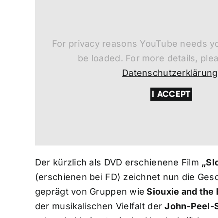
For privacy reasons YouTube needs yo
be loaded. For more details, ple
Datenschutzerklärung
I ACCEPT
Der kürzlich als DVD erschienene Film
„Sl
(erschienen bei FD) zeichnet nun die Ges
geprägt von Gruppen wie
Siouxie and the
der musikalischen Vielfalt der
John-Peel-