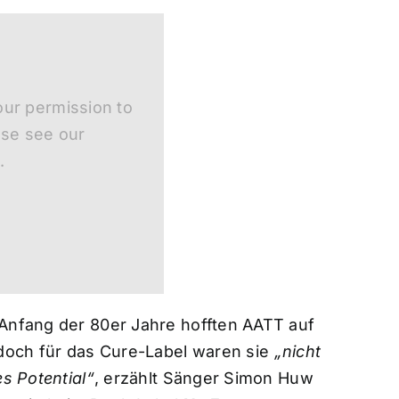
ur permission to
ase see our
.
Anfang der 80er Jahre hofften AATT auf
 doch für das Cure-Label waren sie
„nicht
es Potential“
, erzählt Sänger Simon Huw