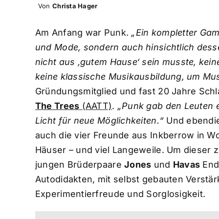
Von
Christa Hager
Am Anfang war Punk.
„Ein kompletter Gam
und Mode, sondern auch hinsichtlich dess
nicht aus ‚gutem Hause‘ sein musste, kei
keine klassische Musikausbildung, um Mu
Gründungsmitglied und fast 20 Jahre Sch
The Trees
(AATT)
.
„Punk gab den Leuten e
Licht für neue Möglichkeiten.“
Und ebendie
auch die vier Freunde aus Inkberrow in W
Häuser – und viel Langeweile. Um dieser
jungen Brüderpaare
Jones
und
Havas
Ende
Autodidakten, mit selbst gebauten Verstä
Experimentierfreude und Sorglosigkeit.