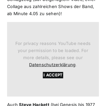
Collage aus zahlreichen Shows der Band,
ab Minute 4.05 zu sehen)!
For privacy reasons YouTube needs
your permission to be loaded. For
more details, please see our
Datenschutzerklärung
.
I ACCEPT
Auch
Steve Hackett
(bei Genesis bis 1977