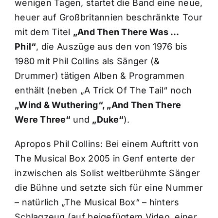
wenigen Tagen, startet die Band eine neue,
heuer auf Großbritannien beschränkte Tour
mit dem Titel
„And Then There Was …
Phil“
, die Auszüge aus den von 1976 bis
1980 mit Phil Collins als Sänger (&
Drummer) tätigen Alben & Programmen
enthält (neben „A Trick Of The Tail“ noch
„Wind & Wuthering“, „And Then There
Were Three“
und
„Duke“
).
Apropos Phil Collins: Bei einem Auftritt von
The Musical Box 2005 in Genf enterte der
inzwischen als Solist weltberühmte Sänger
die Bühne und setzte sich für eine Nummer
– natürlich „The Musical Box“ – hinters
Schlagzeug (auf beigefügtem Video, einer