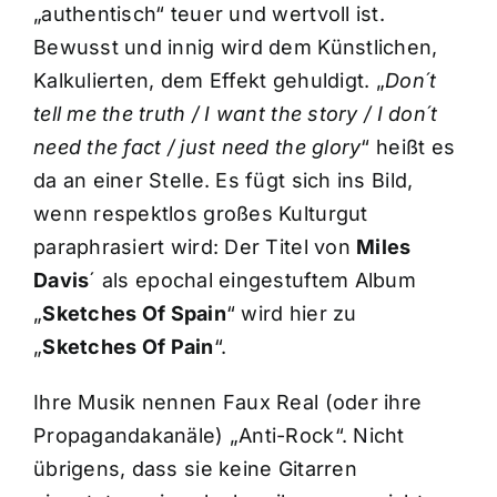
„authentisch“ teuer und wertvoll ist.
Bewusst und innig wird dem Künstlichen,
Kalkulierten, dem Effekt gehuldigt. „
Don´t
tell me the truth / I want the story / I don´t
need the fact / just need the glory
“ heißt es
da an einer Stelle. Es fügt sich ins Bild,
wenn respektlos großes Kulturgut
paraphrasiert wird: Der Titel von
Miles
Davis
´ als epochal eingestuftem Album
„
Sketches Of Spain
“ wird hier zu
„
Sketches Of Pain
“.
Ihre Musik nennen Faux Real (oder ihre
Propagandakanäle) „Anti-Rock“. Nicht
übrigens, dass sie keine Gitarren