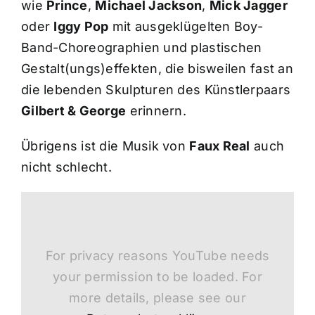
wie
Prince
,
Michael Jackson
,
Mick Jagger
oder
Iggy Pop
mit ausgeklügelten Boy-
Band-Choreographien und plastischen
Gestalt(ungs)effekten, die bisweilen fast an
die lebenden Skulpturen des Künstlerpaars
Gilbert & George
erinnern.
Übrigens ist die Musik von
Faux Real
auch
nicht schlecht.
For privacy reasons YouTube needs
your permission to be loaded. For
more details, please see our