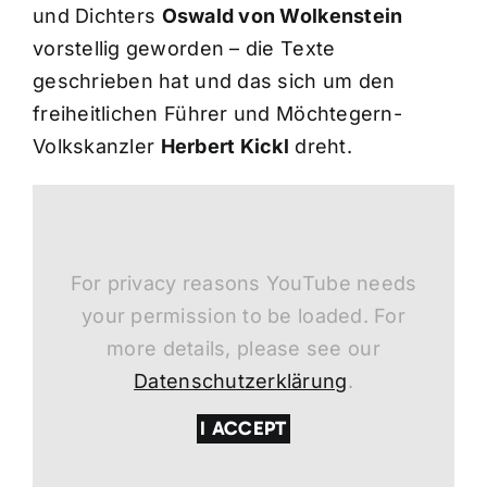
und Dichters
Oswald von Wolkenstein
vorstellig geworden – die Texte
geschrieben hat und das sich um den
freiheitlichen Führer und Möchtegern-
Volkskanzler
Herbert Kickl
dreht.
For privacy reasons YouTube needs
your permission to be loaded. For
more details, please see our
Datenschutzerklärung
.
I ACCEPT