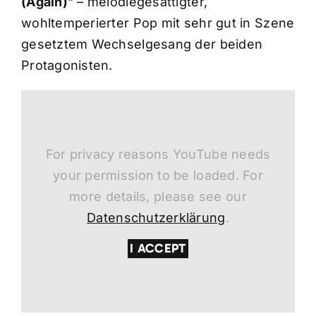
(Again)
“ – melodiegesättigter,
wohltemperierter Pop mit sehr gut in Szene
gesetztem Wechselgesang der beiden
Protagonisten.
For privacy reasons YouTube needs
your permission to be loaded. For
more details, please see our
Datenschutzerklärung
.
I ACCEPT