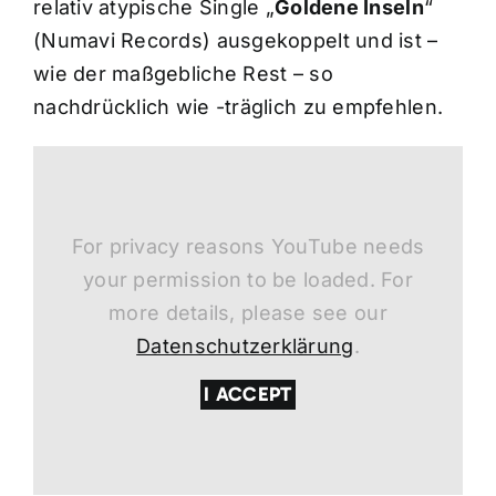
relativ atypische Single „
Goldene Inseln
“
(Numavi Records) ausgekoppelt und ist –
wie der maßgebliche Rest – so
nachdrücklich wie -träglich zu empfehlen.
For privacy reasons YouTube needs
your permission to be loaded. For
more details, please see our
Datenschutzerklärung
.
I ACCEPT