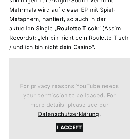
stimmigen Late-Night-Sound verquirlt.
Mehrmals wird auf dieser EP mit Spiel-
Metaphern, hantiert, so auch in der
aktuellen Single „
Roulette Tisch
“ (Assim
Records): „Ich bin nicht dein Roulette Tisch
/ und ich bin nicht dein Casino“.
For privacy reasons YouTube needs
your permission to be loaded. For
more details, please see our
Datenschutzerklärung
.
I ACCEPT