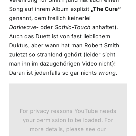
Song auf ihrem Album explizit
„The Cure“
genannt, dem freilich keinerlei
Darkwave-
oder
Gothic-Touch
anhaftet).
Auch das Duett ist von fast lieblichem
Duktus, aber wann hat man Robert Smith
zuletzt so strahlend gehört (leider sieht
man ihn im dazugehörigen Video nicht)!
Daran ist jedenfalls so gar nichts
wrong
.
For privacy reasons YouTube needs
your permission to be loaded. For
more details, please see our