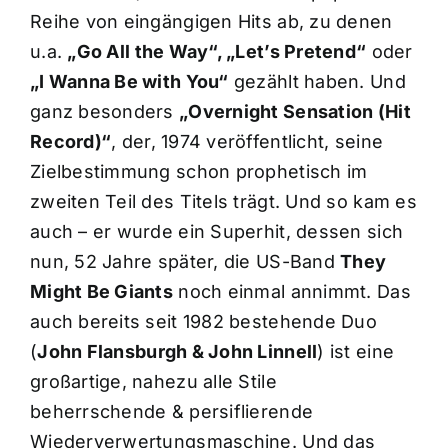
Reihe von eingängigen Hits ab, zu denen
u.a.
„Go All the Way“, „Let’s Pretend“
oder
„I Wanna Be with You“
gezählt haben. Und
ganz besonders
„Overnight Sensation (Hit
Record)“
, der, 1974 veröffentlicht, seine
Zielbestimmung schon prophetisch im
zweiten Teil des Titels trägt. Und so kam es
auch – er wurde ein Superhit, dessen sich
nun, 52 Jahre später, die US-Band
They
Might Be Giants
noch einmal annimmt. Das
auch bereits seit 1982 bestehende Duo
(
John Flansburgh & John Linnell
) ist eine
großartige, nahezu alle Stile
beherrschende & persiflierende
Wiederverwertungsmaschine. Und das