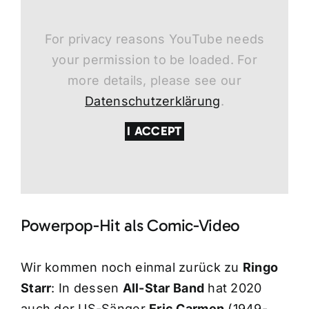
For privacy reasons YouTube needs
your permission to be loaded. For
more details, please see our
Datenschutzerklärung
.
I ACCEPT
Powerpop-Hit als Comic-Video
Wir kommen noch einmal zurück zu
Ringo
Starr
: In dessen
All-Star Band
hat 2020
auch der US-Sänger
Eric Carmen
(1949-