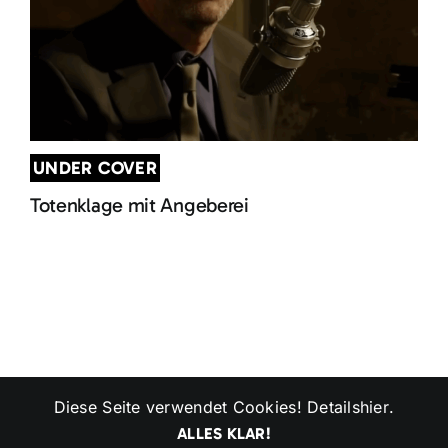
UNDER COVER
Totenklage mit Angeberei
Diese Seite verwendet Cookies! Details
hier
.
Copyright 2024 | All Rights Reserved | Powered by
p
ublick.net
|
Impressum
|
Datenschutzerklärung
ALLES KLAR!