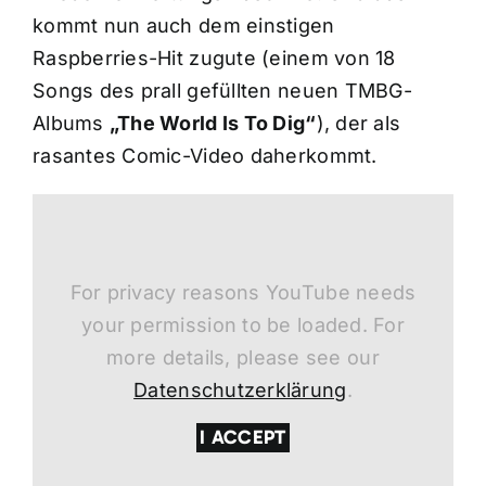
kommt nun auch dem einstigen
Raspberries-Hit zugute (einem von 18
Songs des prall gefüllten neuen TMBG-
Albums
„The World Is To Dig“
), der als
rasantes Comic-Video daherkommt.
For privacy reasons YouTube needs
your permission to be loaded. For
more details, please see our
Datenschutzerklärung
.
I ACCEPT