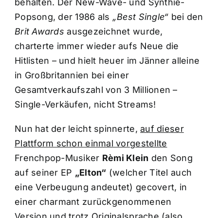
behalten. Der New-Wave- und Synthie-
Popsong, der 1986 als
„Best Single“
bei den
Brit Awards
ausgezeichnet wurde,
charterte immer wieder aufs Neue die
Hitlisten – und hielt heuer im Jänner alleine
in Großbritannien bei einer
Gesamtverkaufszahl von 3 Millionen –
Single-Verkäufen, nicht Streams!
Nun hat der leicht spinnerte,
auf dieser
Plattform schon einmal vorgestellte
Frenchpop-Musiker
Rèmi Klein
den Song
auf seiner EP
„Elton“
(welcher Titel auch
eine Verbeugung andeutet) gecovert, in
einer charmant zurückgenommenen
Version und trotz Originalsprache (also