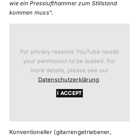
wie ein Presslufthammer zum Stillstand
kommen muss
“.
For privacy reasons YouTube needs
your permission to be loaded. For
more details, please see our
Datenschutzerklärung
.
I ACCEPT
Konventioneller (gitarrengetriebener,