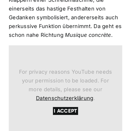
einerseits das hastige Festhalten von
Gedanken symbolisiert, andererseits auch
perkussive Funktion übernimmt. Da geht es
schon nahe Richtung
Musique concrète
.
For privacy reasons YouTube needs
your permission to be loaded. For
more details, please see our
Datenschutzerklärung
.
I ACCEPT