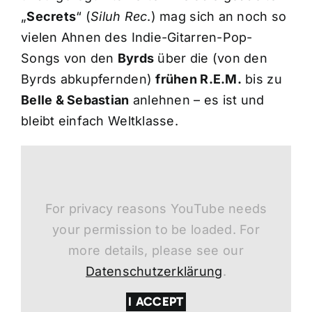
„
Secrets
“ (
Siluh Rec
.) mag sich an noch so
vielen Ahnen des Indie-Gitarren-Pop-
Songs von den
Byrds
über die (von den
Byrds abkupfernden)
frühen R.E.M.
bis zu
Belle & Sebastian
anlehnen – es ist und
bleibt einfach Weltklasse.
For privacy reasons YouTube needs
your permission to be loaded. For
more details, please see our
Datenschutzerklärung
.
I ACCEPT