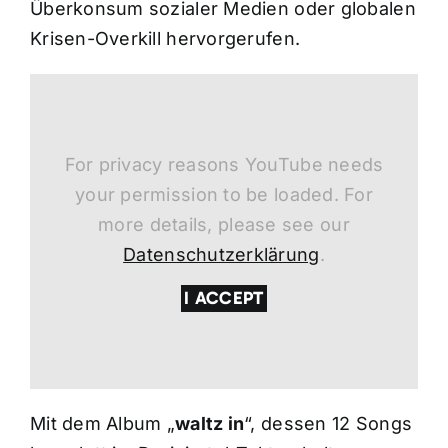
Überkonsum sozialer Medien oder globalen
Krisen-Overkill hervorgerufen.
For privacy reasons YouTube needs
your permission to be loaded. For
more details, please see our
Datenschutzerklärung
.
I ACCEPT
Mit dem Album „
waltz in
“, dessen 12 Songs