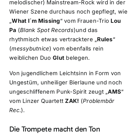
melodischer) Mainstream-Rock wird in der
Wiener Szene durchaus noch gepflegt, wie
„
What I´m Missing
“ vom Frauen-Trio
Lou
Pa
(
Blank Spot Records
)und das
rhythmisch etwas vertracktere „
Rules
“
(
messybutnice
) vom ebenfalls rein
weiblichen Duo
Glut
belegen.
Von jugendlichem Leichtsinn in Form von
Ungestüm, unheiliger Bierlaune und noch
ungeschliffenem Punk-Spirit zeugt „
AMS
“
vom Linzer Quartett
ZAK!
(
Problembär
Rec
.).
Die Trompete macht den Ton