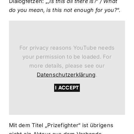
Dialogfetzen: „,
Is this all there is?‘ / What
do you mean, is this not enough for you?
“.
For privacy reasons YouTube needs
your permission to be loaded. For
more details, please see our
Datenschutzerklärung
.
I ACCEPT
Mit dem Titel „Prizefighter“ ist übrigens