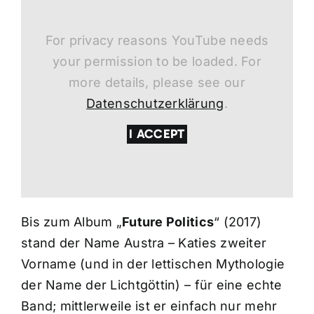
For privacy reasons YouTube needs
your permission to be loaded. For
more details, please see our
Datenschutzerklärung
.
I ACCEPT
Bis zum Album „
Future Politics
“ (2017)
stand der Name Austra – Katies zweiter
Vorname (und in der lettischen Mythologie
der Name der Lichtgöttin) – für eine echte
Band; mittlerweile ist er einfach nur mehr