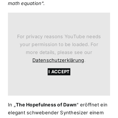
math еquation
“.
For privacy reasons YouTube needs
your permission to be loaded. For
more details, please see our
Datenschutzerklärung
.
I ACCEPT
In „
The Hopefulness of Dawn
“ eröffnet ein
elegant schwebender Synthesizer einem