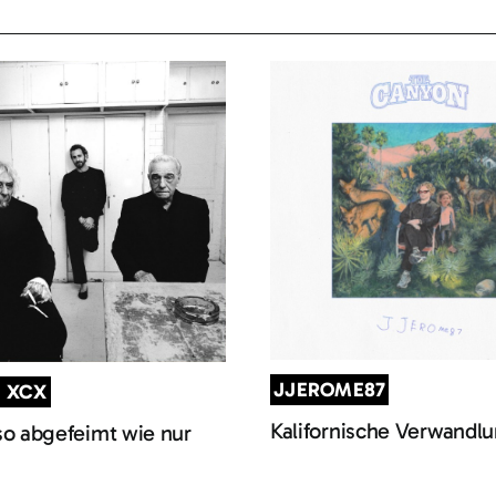
JJEROME87
I XCX
Kalifornische Verwandl
so abgefeimt wie nur