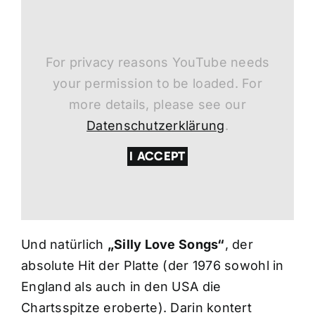
For privacy reasons YouTube needs
your permission to be loaded. For
more details, please see our
Datenschutzerklärung
.
I ACCEPT
Und natürlich
„Silly Love Songs“
, der
absolute Hit der Platte (der 1976 sowohl in
England als auch in den USA die
Chartsspitze eroberte). Darin kontert