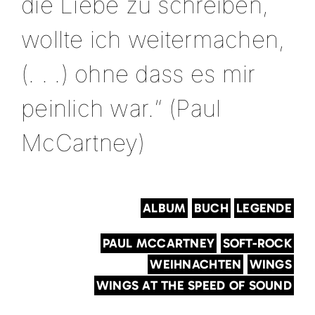
die Liebe zu schreiben,
wollte ich weitermachen,
(. . .) ohne dass es mir
peinlich war.“ (Paul
McCartney)
ALBUM
BUCH
LEGENDE
PAUL MCCARTNEY
SOFT-ROCK
WEIHNACHTEN
WINGS
WINGS AT THE SPEED OF SOUND