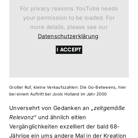
For privacy reasons YouTube needs
your permission to be loaded. For
more details, please see our
Datenschutzerklärung
.
I ACCEPT
Großer Ruf, kleine Verkaufszahlen: Die Go-Betweens, hier
bei einem Auftritt bei Jools Holland im Jahr 2000
Unversehrt von Gedanken an „
zeitgemäße
Relevanz
“ und ähnlich eitlen
Vergänglichkeiten exzelliert der bald 68-
Jährige ein ums andere Mal in der Kreation