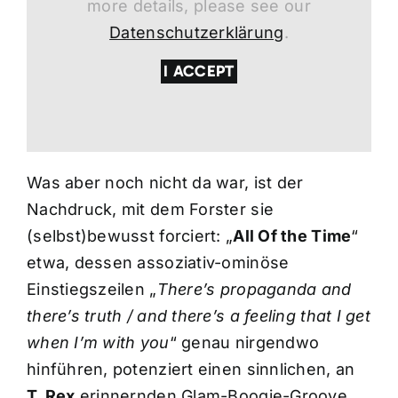
more details, please see our
Datenschutzerklärung
.
I ACCEPT
Was aber noch nicht da war, ist der
Nachdruck, mit dem Forster sie
(selbst)bewusst forciert: „
All Of the Time
“
etwa, dessen assoziativ-ominöse
Einstiegszeilen „
There’s propaganda and
there’s truth / and there’s a feeling that I get
when I’m with you
“ genau nirgendwo
hinführen, potenziert einen sinnlichen, an
T. Rex
erinnernden Glam-Boogie-Groove