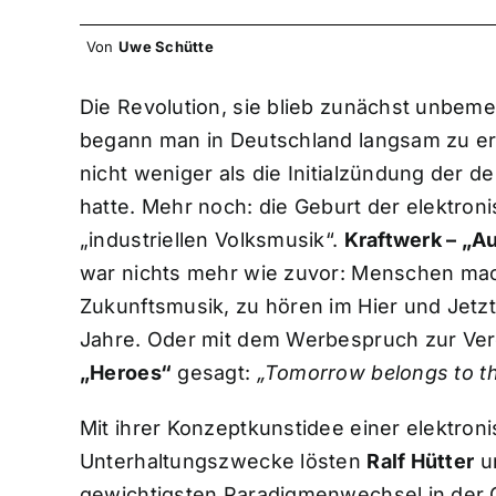
Von
Uwe Schütte
Die Revolution, sie blieb zunächst unbeme
begann man in Deutschland langsam zu e
nicht weniger als die Initialzündung der 
hatte. Mehr noch: die Geburt der elektro
„industriellen Volksmusik“.
Kraftwerk – „A
war nichts mehr wie zuvor: Menschen ma
Zukunftsmusik, zu hören im Hier und Jetzt
Jahre. Oder mit dem Werbespruch zur Ver
„Heroes“
gesagt:
„Tomorrow belongs to th
Mit ihrer Konzeptkunstidee einer elektro
Unterhaltungszwecke lösten
Ralf Hütter
u
gewichtigsten Paradigmenwechsel in der 