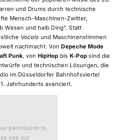
tarren und Drums durch technische
hafte Mensch-Maschinen-Zwitter,
b Wesen und halb Ding“. Statt
stliche
Vocals
und Maschinenstimmen
opwelt nachmacht. Von
Depeche Mode
aft Punk
, von
HipHop
bis
K-Pop
sind die
Entwürfe und technischen Lösungen, die
udio im Düsseldorfer Bahnhofsviertel
. Jahrhunderts avanciert.
ur permission to
ase see our