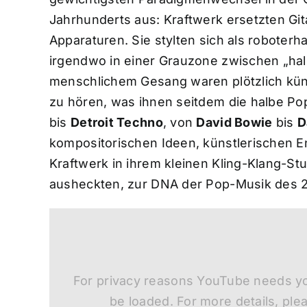
Jahrhunderts aus: Kraftwerk ersetzten Gi
Apparaturen. Sie stylten sich als roboter
irgendwo in einer Grauzone zwischen „hal
menschlichem Gesang waren plötzlich kün
zu hören, was ihnen seitdem die halbe P
bis
Detroit Techno
, von
David Bowie
bis
D
kompositorischen Ideen, künstlerischen 
Kraftwerk in ihrem kleinen Kling-Klang-St
ausheckten, zur DNA der Pop-Musik des 21
For privacy reasons YouTube needs yo
be loaded. For more details, ple