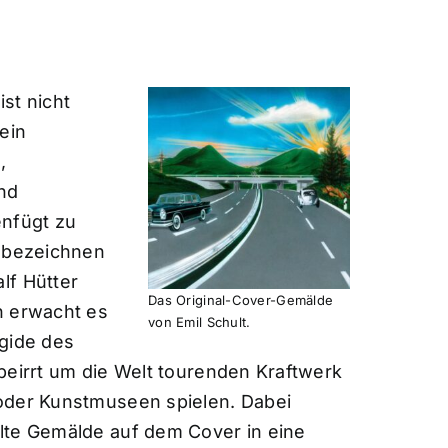
st nicht
ein
,
nd
nfügt zu
f bezeichnen
lf Hütter
Das Original-Cover-Gemälde
n erwacht es
von Emil Schult.
Ägide des
beirrt um die Welt tourenden Kraftwerk
oder Kunstmuseen spielen. Dabei
te Gemälde auf dem Cover in eine