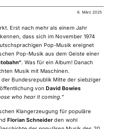
6. März 2025
rkt. Erst nach mehr als einem Jahr
rkennen, dass sich im November 1974
deutschsprachigen Pop-Musik ereignet
nischen Pop-Musik aus dem Geiste einer
utobahn“
. Was für ein Album! Danach
chten Musik mit Maschinen.
 der Bundesrepublik Mitte der siebziger
öffentlichung von
David Bowies
ose who hear it coming.”
nischen Klangerzeugung für populäre
nd
Florian Schneider
den wohl
Geschichte der populären Musik des 20.