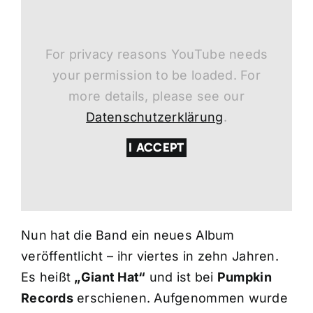
For privacy reasons YouTube needs
your permission to be loaded. For
more details, please see our
Datenschutzerklärung
.
I ACCEPT
Nun hat die Band ein neues Album
veröffentlicht – ihr viertes in zehn Jahren.
Es heißt
„Giant Hat“
und ist bei
Pumpkin
Records
erschienen. Aufgenommen wurde