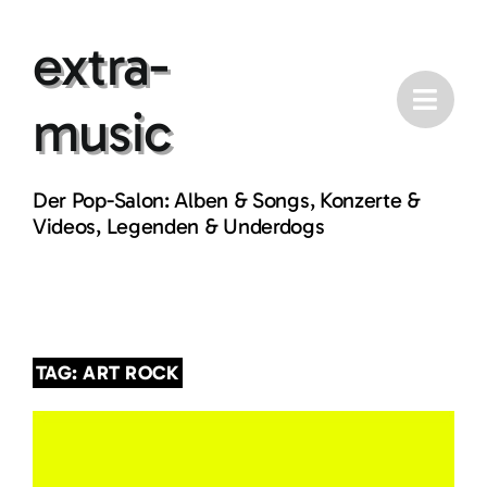
Skip
extra-
to
content
music
Der Pop-Salon: Alben & Songs, Konzerte &
Videos, Legenden & Underdogs
TAG: ART ROCK