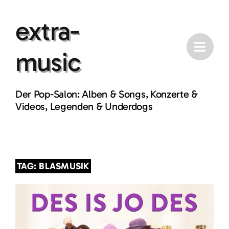
Skip
extra-
to
content
music
Der Pop-Salon: Alben & Songs, Konzerte &
Videos, Legenden & Underdogs
TAG: BLASMUSIK