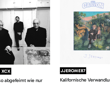
JJEROME87
I XCX
Kalifornische Verwandl
so abgefeimt wie nur