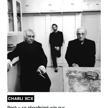
CHARLI XCX
Rock – so abgefeimt wie nur