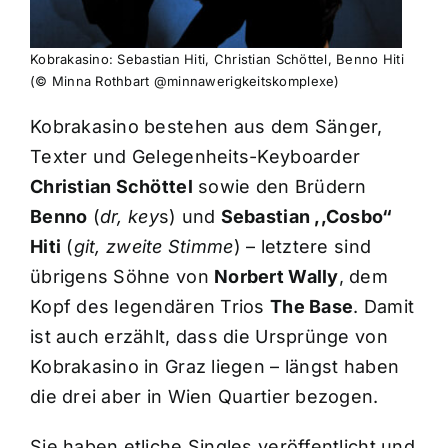
Kobrakasino: Sebastian Hiti, Christian Schöttel, Benno Hiti
(© Minna Rothbart @minnawerigkeitskomplexe)
Kobrakasino bestehen aus dem Sänger,
Texter und Gelegenheits-Keyboarder
Christian Schöttel
sowie den Brüdern
Benno
(
dr, key
s) und
Sebastian ,,Cosbo“
Hiti
(
git, zweite Stimme
) – letztere sind
übrigens Söhne von
Norbert Wally
, dem
Kopf des legendären Trios
The Base
. Damit
ist auch erzählt, dass die Ursprünge von
Kobrakasino in Graz liegen – längst haben
die drei aber in Wien Quartier bezogen.
Sie haben etliche Singles veröffentlicht und