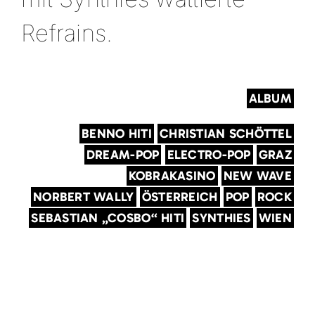
Refrains.
ALBUM
BENNO HITI
CHRISTIAN SCHÖTTEL
DREAM-POP
ELECTRO-POP
GRAZ
KOBRAKASINO
NEW WAVE
NORBERT WALLY
ÖSTERREICH
POP
ROCK
SEBASTIAN „COSBO“ HITI
SYNTHIES
WIEN