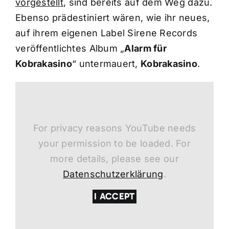
vorgestellt
, sind bereits auf dem Weg dazu.
Ebenso prädestiniert wären, wie ihr neues,
auf ihrem eigenen Label Sirene Records
veröffentlichtes Album „
Alarm für
Kobrakasino
“ untermauert,
Kobrakasino
.
For privacy reasons YouTube needs
your permission to be loaded. For
more details, please see our
Datenschutzerklärung
.
I ACCEPT