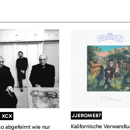
JJEROME87
I XCX
Kalifornische Verwandl
so abgefeimt wie nur