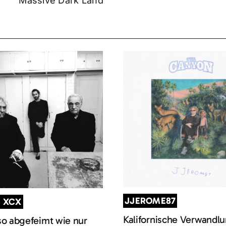
Massive Dark Land“
JJEROME87
I XCX
Kalifornische Verwandl
so abgefeimt wie nur