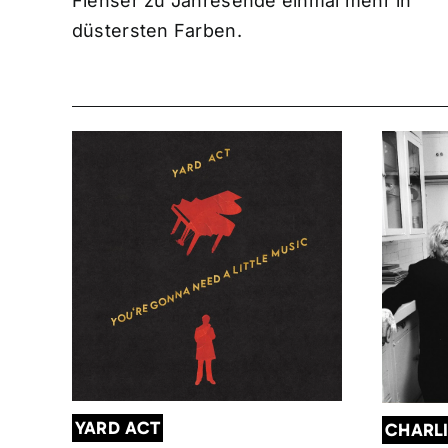
Flenser zu Jahresende einmal mehr in
düstersten Farben.
YARD ACT
CHARL