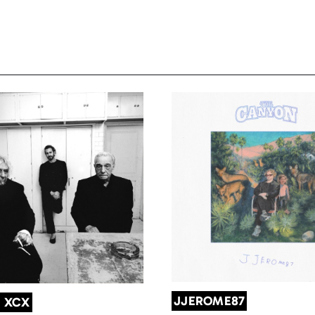
JJEROME87
I XCX