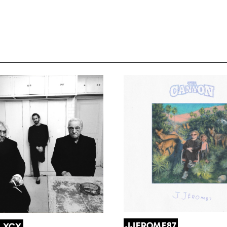
JJEROME87
I XCX