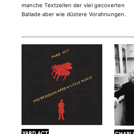
manche Textzeilen der viel gecoverten
Ballade aber wie düstere Vorahnungen.
YARD ACT
CHARL