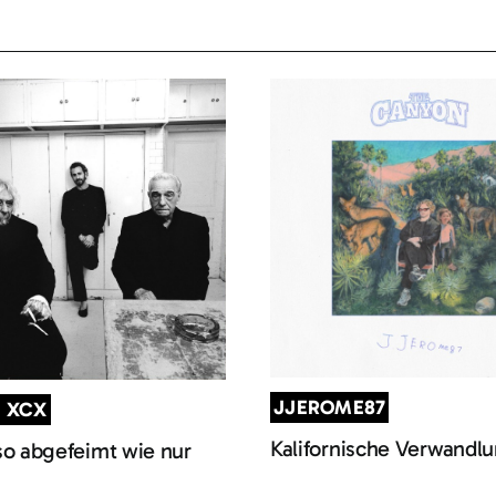
JJEROME87
I XCX
Kalifornische Verwandl
so abgefeimt wie nur