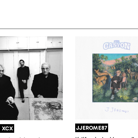
JJEROME87
I XCX