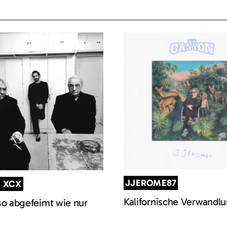
JJEROME87
I XCX
Kalifornische Verwandl
so abgefeimt wie nur