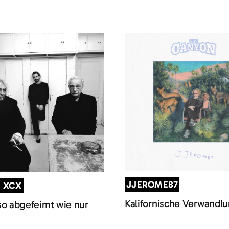
JJEROME87
I XCX
Kalifornische Verwandl
so abgefeimt wie nur