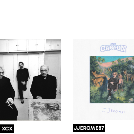
JJEROME87
I XCX