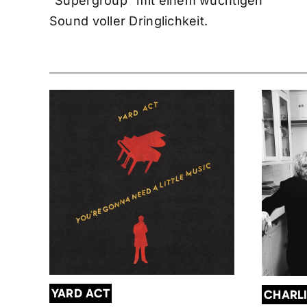
"Supergroup" mit einem wuchtigen
Sound voller Dringlichkeit.
YARD ACT
CHARL