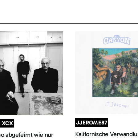
JJEROME87
I XCX
Kalifornische Verwandl
so abgefeimt wie nur