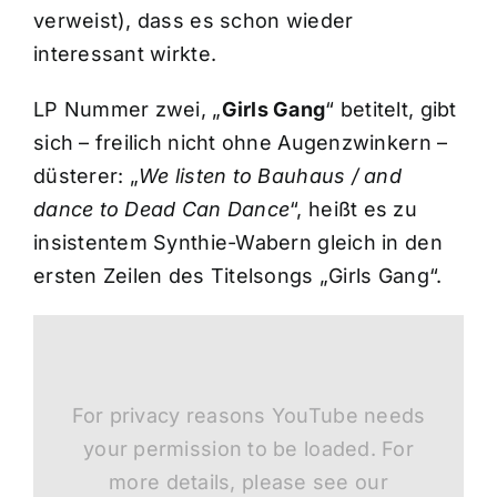
verweist), dass es schon wieder
interessant wirkte.
LP Nummer zwei, „
Girls Gang
“ betitelt, gibt
sich – freilich nicht ohne Augenzwinkern –
düsterer: „
We listen to Bauhaus / and
dance to Dead Can Dance
“, heißt es zu
insistentem Synthie-Wabern gleich in den
ersten Zeilen des Titelsongs „Girls Gang“.
For privacy reasons YouTube needs
your permission to be loaded. For
more details, please see our