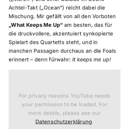
Achtel-Takt („Ocean“) reicht dabei die
Mischung. Mir gefällt von all den Vorboten
„What Keeps Me Up“
am besten, das für
die druckvollere, akzentuiert synkopierte
Spielart des Quartetts steht, und in
manchen Passagen durchaus an die Foals
erinnert – denn fürwahr:
It keeps me up!
For privacy reasons YouTube needs
your permission to be loaded. For
more details, please see our
Datenschutzerklärung
.