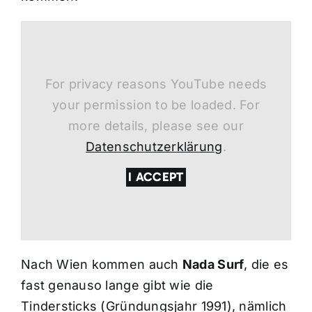
For privacy reasons YouTube needs
your permission to be loaded. For
more details, please see our
Datenschutzerklärung
.
I ACCEPT
Nach Wien kommen auch
Nada Surf
, die es
fast genauso lange gibt wie die
Tindersticks (Gründungsjahr 1991), nämlich