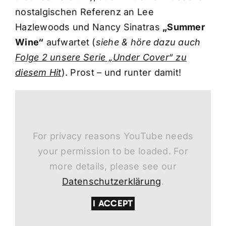
nostalgischen Referenz an Lee
Hazlewoods und Nancy Sinatras
„Summer
Wine“
aufwartet (
siehe & höre dazu auch
Folge 2 unsere Serie „Under Cover“ zu
diesem Hit
). Prost – und runter damit!
For privacy reasons YouTube needs
your permission to be loaded. For
more details, please see our
Datenschutzerklärung
.
I ACCEPT