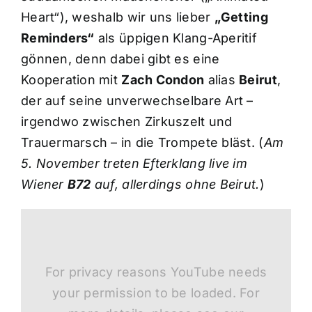
Heart“), weshalb wir uns lieber
„Getting
Reminders“
als üppigen Klang-Aperitif
gönnen, denn dabei gibt es eine
Kooperation mit
Zach Condon
alias
Beirut
,
der auf seine unverwechselbare Art –
irgendwo zwischen Zirkuszelt und
Trauermarsch – in die Trompete bläst. (
Am
5. November treten Efterklang live im
Wiener
B72
auf, allerdings ohne Beirut.
)
For privacy reasons YouTube needs
your permission to be loaded. For