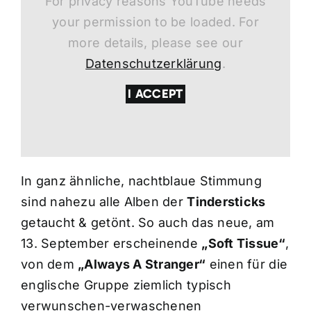
For privacy reasons YouTube needs
your permission to be loaded. For
more details, please see our
Datenschutzerklärung
.
I ACCEPT
In ganz ähnliche, nachtblaue Stimmung
sind nahezu alle Alben der
Tindersticks
getaucht & getönt. So auch das neue, am
13. September erscheinende
„Soft Tissue“
,
von dem
„Always A Stranger“
einen für die
englische Gruppe ziemlich typisch
verwunschen-verwaschenen