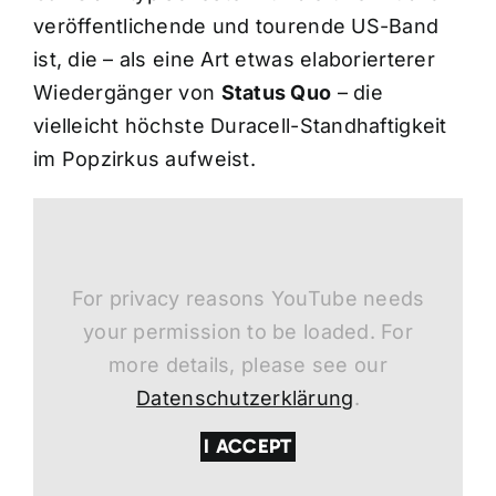
veröffentlichende und tourende US-Band
ist, die – als eine Art etwas elaborierterer
Wiedergänger von
Status Quo
– die
vielleicht höchste Duracell-Standhaftigkeit
im Popzirkus aufweist.
For privacy reasons YouTube needs
your permission to be loaded. For
more details, please see our
Datenschutzerklärung
.
I ACCEPT