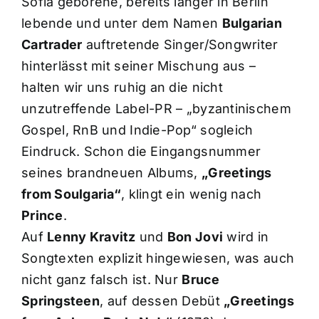
Sofia geborene, bereits länger in Berlin
lebende und unter dem Namen
Bulgarian
Cartrader
auftretende Singer/Songwriter
hinterlässt mit seiner Mischung aus –
halten wir uns ruhig an die nicht
unzutreffende Label-PR – „byzantinischem
Gospel, RnB und Indie-Pop“ sogleich
Eindruck. Schon die Eingangsnummer
seines brandneuen Albums,
„Greetings
from Soulgaria“
, klingt ein wenig nach
Prince
.
Auf
Lenny Kravitz
und
Bon Jovi
wird in
Songtexten explizit hingewiesen, was auch
nicht ganz falsch ist. Nur
Bruce
Springsteen
, auf dessen Debüt
„Greetings