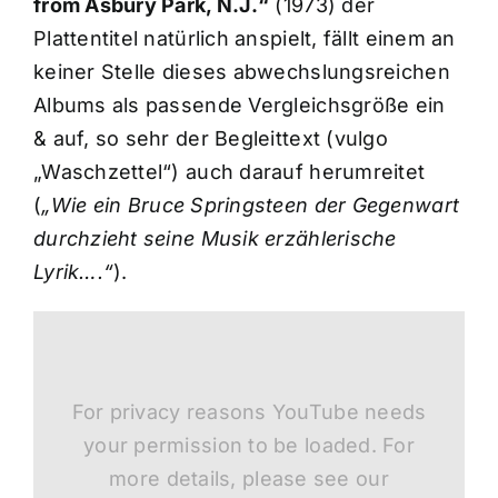
from Asbury Park, N.J.“
(1973) der
Plattentitel natürlich anspielt, fällt einem an
keiner Stelle dieses abwechslungsreichen
Albums als passende Vergleichsgröße ein
& auf, so sehr der Begleittext (vulgo
„Waschzettel“) auch darauf herumreitet
(
„Wie ein Bruce Springsteen der Gegenwart
durchzieht seine Musik erzählerische
Lyrik….“
).
For privacy reasons YouTube needs
your permission to be loaded. For
more details, please see our