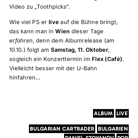
Video zu „Toothpicks“.
Wie viel PS er
live
auf die Bühne bringt,
das kann man in
Wien
dieser Tage
er
fahren
, denn dem Albumrelease (am
10.10.) folgt am
Samstag, 11. Oktober
,
sogleich ein Konzerttermin im
Flex (Café)
.
Vielleicht besser mit der U-Bahn
hinfahren…
ALBUM
LIVE
BULGARIAN CARTRADER
BULGARIEN
DANIEL STOYANOV
POP