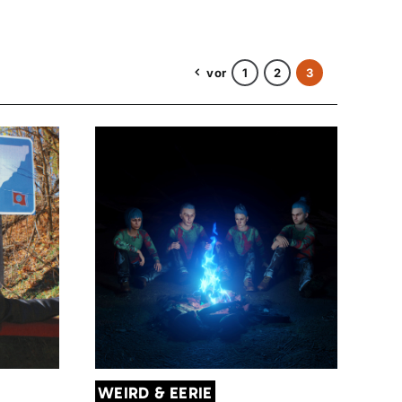
vor
1
2
3
WEIRD & EERIE