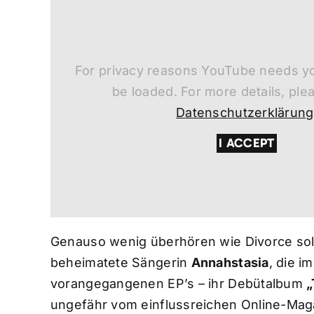
For privacy reasons YouTube needs yo
be loaded. For more details, ple
Datenschutzerklärung
I ACCEPT
Genauso wenig überhören wie Divorce soll
beheimatete Sängerin
Annahstasia
, die i
vorangegangenen EP’s – ihr Debütalbum
„
ungefähr vom einflussreichen Online-Ma