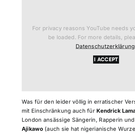
For privacy reasons YouTube needs yo
be loaded. For more details, ple
Datenschutzerklärung
I ACCEPT
Was für den leider völlig in erratischer
mit Einschränkung auch für
Kendrick Lam
London ansässige Sängerin, Rapperin und
Ajikawo
(auch sie hat nigerianische Wurz