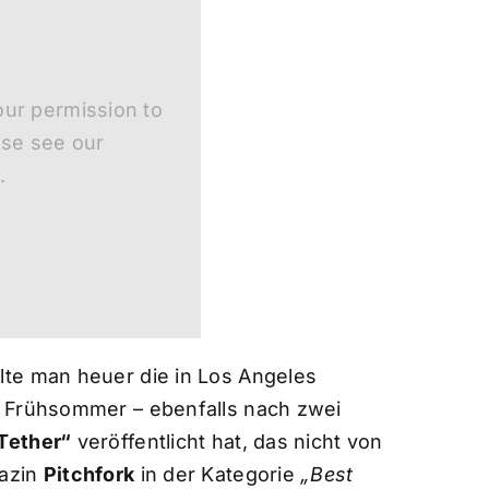
ur permission to
ase see our
.
te man heuer die in Los Angeles
m Frühsommer – ebenfalls nach zwei
Tether“
veröffentlicht hat, das nicht von
gazin
Pitchfork
in der Kategorie
„Best