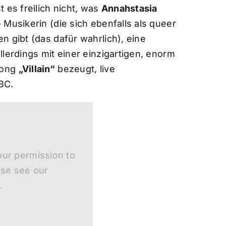
t es freilich nicht, was
Annahstasia
 Musikerin (die sich ebenfalls als queer
n gibt (das dafür wahrlich), eine
lerdings mit einer einzigartigen, enorm
Song
„Villain“
bezeugt, live
BC.
ur permission to
ase see our
.