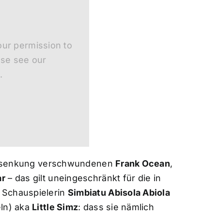
ur permission to
ase see our
.
 Versenkung verschwundenen
Frank Ocean
,
ar
– das gilt uneingeschränkt für die in
 Schauspielerin
Simbiatu Abisola Abiola
eln) aka
Little Simz
: dass sie nämlich