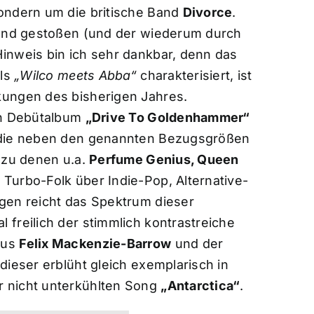
sondern um die britische Band
Divorce
.
eund gestoßen (und der wiederum durch
inweis bin ich sehr dankbar, denn das
als
„Wilco meets Abba“
charakterisiert, ist
kungen des bisherigen Jahres.
in Debütalbum
„Drive To Goldenhammer“
 die neben den genannten Bezugsgrößen
 zu denen u.a.
Perfume Genius, Queen
 Turbo-Folk über Indie-Pop, Alternative-
gen reicht das Spektrum dieser
freilich der stimmlich kontrastreiche
aus
Felix Mackenzie-Barrow
und der
d dieser erblüht gleich exemplarisch in
 nicht unterkühlten Song
„Antarctica“
.