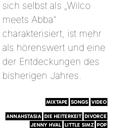
sich selbst als „Wilco
meets Abba“
charakterisiert, ist mehr
als hörenswert und eine
der Entdeckungen des
bisherigen Jahres.
MIXTAPE
SONGS
VIDEO
ANNAHSTASIA
DIE HEITERKEIT
DIVORCE
JENNY HVAL
LITTLE SIMZ
POP