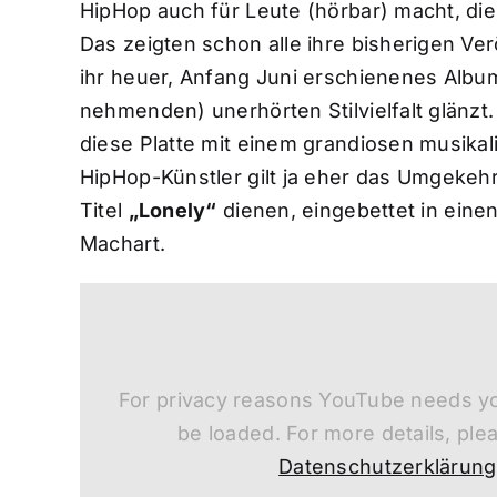
HipHop auch für Leute (hörbar) macht, di
Das zeigten schon alle ihre bisherigen Ve
ihr heuer, Anfang Juni erschienenes Alb
nehmenden) unerhörten Stilvielfalt glänzt. 
diese Platte mit einem grandiosen musikal
HipHop-Künstler gilt ja eher das Umgekehrt
Titel
„Lonely“
dienen, eingebettet in einen
Machart.
For privacy reasons YouTube needs yo
be loaded. For more details, ple
Datenschutzerklärung