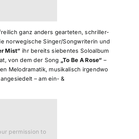
freilich ganz anders gearteten, schriller-
die norwegische Singer/Songwriterin und
er Mist“
ihr bereits siebentes Soloalbum
at, von dem der Song
„To Be A Rose“
–
nen Melodramatik, musikalisch irgendwo
angesiedelt – am ein- &
ur permission to