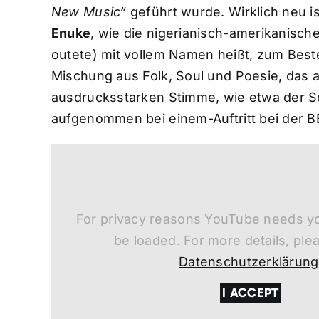
New Music“
geführt wurde. Wirklich neu is
Enuke
, wie die nigerianisch-amerikanische
outete) mit vollem Namen heißt, zum Beste
Mischung aus Folk, Soul und Poesie, das al
ausdrucksstarken Stimme, wie etwa der 
aufgenommen bei einem-Auftritt bei der B
For privacy reasons YouTube needs yo
be loaded. For more details, ple
Datenschutzerklärung
I ACCEPT