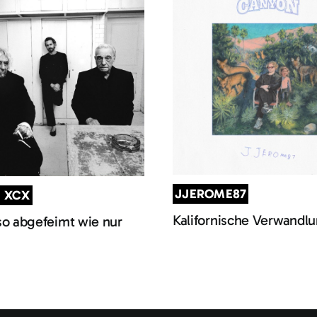
JJEROME87
I XCX
Kalifornische Verwandl
so abgefeimt wie nur